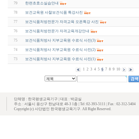
79
한련초효소실습안내
78
보건교육원 사찰보건식품 특강사진
77
보건식품처방전문가 자격교육 오픈특강 사진
76
보건식품처방전문가 자격교육개강안내
75
보건식품처방사 지부교육원 수료식 사진(3)
74
보건식품처방사 지부교육원 수료식 사진(2)
73
보건식품처방사 지부교육원 수료식 사진(1)
1
2
3
4
5
6
7
8
9
10
단체명 : 한국평생교육기구 | 대표 : 박금실
주소 : 서울시 용산구 한남대로 48-3 1층 | Tel :02-393-5111 | Fax : 02-312-5404
Copyright (c) 사단법인 한국평생교육기구. All Right Reserved.