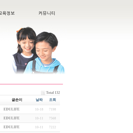
교육정보
커뮤니티
Total 132
글쓴이
날짜
조회
EDULIFE
10-18
7198
EDULIFE
10-11
7568
EDULIFE
10-11
7222