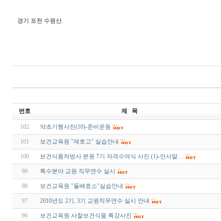
경기 포천 수원산.
번호
제 목
102
약초기행사진(10)-준비운동
101
보건교육원 "제호고" 실습안내
100
보건식품처방사 본원 7기 자격수여식 사진 (1)-인사말…
99
특수분야 교원 직무연수 실시
98
보건교육원 "돌배효소"실습안내
97
2010년도 2기, 3기 교원직무연수 실시 안내
96
보건교육원 사찰보건식품 특강사진