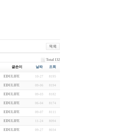
Total 132
글쓴이
날짜
조회
EDULIFE
10-27
8195
EDULIFE
09-06
8194
EDULIFE
09-03
8182
EDULIFE
06-04
8174
EDULIFE
09-07
8111
EDULIFE
11-24
8094
EDULIFE
09-27
8034