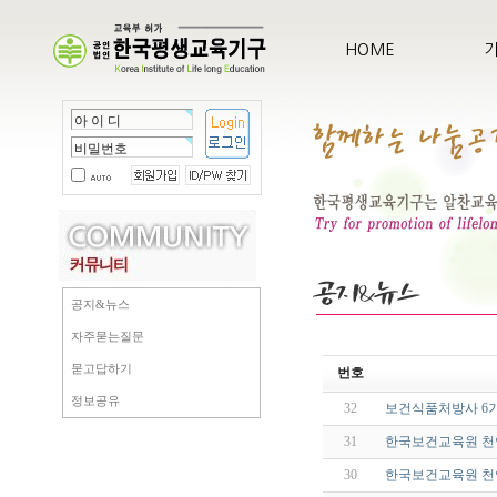
HOME
공지&뉴스
자주묻는질문
묻고답하기
번호
정보공유
32
보건식품처방사 6
31
한국보건교육원 천
30
한국보건교육원 천