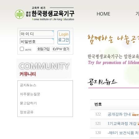
HOME
공지&뉴스
자주묻는질문
묻고답하기
번호
정보공유
122
공개강좌 안내
121
1기교육과정 개강
120
-제6기 보건식품 