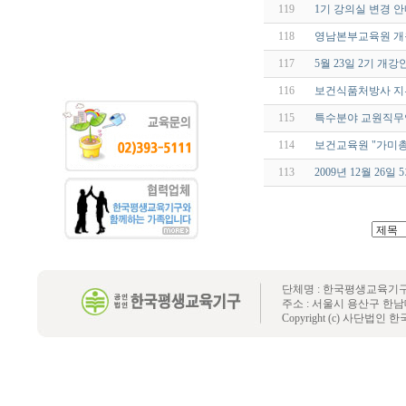
119
1기 강의실 변경 
118
영남본부교육원 개
117
5월 23일 2기 개강
116
보건식품처방사 지
115
특수분야 교원직무
114
보건교육원 "가미총명
113
2009년 12월 26일
단체명 : 한국평생교육기구 
주소 : 서울시 용산구 한남대로 48-3
Copyright (c) 사단법인 한국